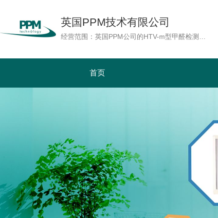
英国PPM技术有限公司
经营范围：英国PPM公司的HTV-m型甲醛检测仪，采用最先进的微电子及传感器技术，具备湿度补偿功能，即使在温湿度较高的极端环境下HTV-m型能够准确地测量甲醛浓度。读数以ppm或mg/m3单位显示。也可以实时测量温度及湿度。PPM公司随机提供用于校准的甲醛校正源，用户可以自行为检测仪作现场校准及周期性校准，增加检测仪的检测精确度。HTV-m型是基本型(HTV)上增加数据内存记忆及实时时钟功能，配合AC适配器使用，可以在线连续地记录7天的检测数据，使HTV-m型成为一台可连续监测及具有数据记录功能的甲醛检测仪。功能远远优胜于市场上其它产品。
首页