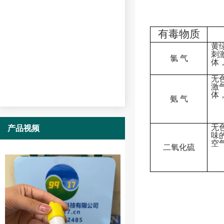
有毒物质
黄
刺
氯 气
体
无
激
体
氨 气
无
产品视频
味
空
二氧化硫