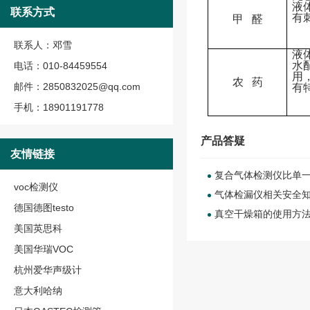
液
联系方式
有
甲
醛
联系人：邓雪
液
水
电话：010-84459554
用
农
药
邮件：2850832025@qq.com
有
手机：18901191778
产品答疑
友情链接
复合气体检测仪比单
voc检测仪
气体检漏仪相关安全
德国德图testo
真空干燥箱的使用方
美国英思科
美国华瑞VOC
杭州爱华声级计
意大利哈纳