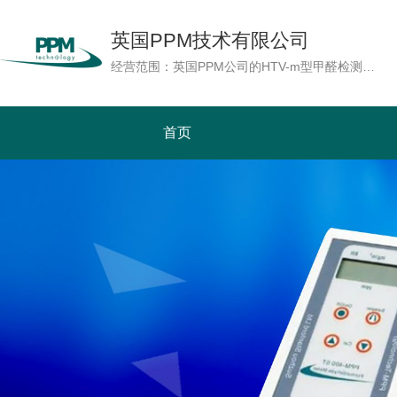
英国PPM技术有限公司
经营范围：英国PPM公司的HTV-m型甲醛检测仪，采用最先进的微电子及传感器技术，具备湿度补偿功能，即使在温湿度较高的极端环境下HTV-m型能够准确地测量甲醛浓度。读数以ppm或mg/m3单位显示。也可以实时测量温度及湿度。PPM公司随机提供用于校准的甲醛校正源，用户可以自行为检测仪作现场校准及周期性校准，增加检测仪的检测精确度。HTV-m型是基本型(HTV)上增加数据内存记忆及实时时钟功能，配合AC适配器使用，可以在线连续地记录7天的检测数据，使HTV-m型成为一台可连续监测及具有数据记录功能的甲醛检测仪。功能远远优胜于市场上其它产品。
首页