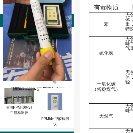
有毒物质
无
体
产品图片
苯
重
特
PPMhtv-m甲醛检
测仪（0-10PPM,
无
分辩率：0.01)
味
气
硫化氢
英国PPM-HTV甲
无
体
醛检测仪玻璃校准
轻
管
一氧化碳
英国PPM400-ST 甲醛检测仪
（俗称煤气）
无
英国PPM400-ST
味
甲醛检测仪
天然气
PPMhtv 甲醛检测
仪
无