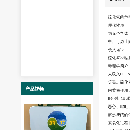
硫化氢的危
理化性质
为无色气体。
中。可燃上限
侵入途径
硫化氢
经粘
毒理学简介
人吸入LCLo:
等毒。
硫化
产品视频
内蓄积作用。
8分钟出现眼
恶心、呕吐
解形成的硫
素氧化过程