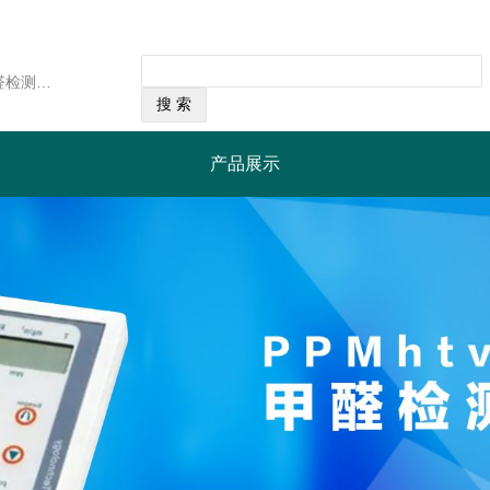
经营范围：英国PPM公司的HTV-m型甲醛检测仪，采用最先进的微电子及传感器技术，具备湿度补偿功能，即使在温湿度较高的极端环境下HTV-m型能够准确地测量甲醛浓度。读数以ppm或mg/m3单位显示。也可以实时测量温度及湿度。PPM公司随机提供用于校准的甲醛校正源，用户可以自行为检测仪作现场校准及周期性校准，增加检测仪的检测精确度。HTV-m型是基本型(HTV)上增加数据内存记忆及实时时钟功能，配合AC适配器使用，可以在线连续地记录7天的检测数据，使HTV-m型成为一台可连续监测及具有数据记录功能的甲醛检测仪。功能远远优胜于市场上其它产品。
产品展示