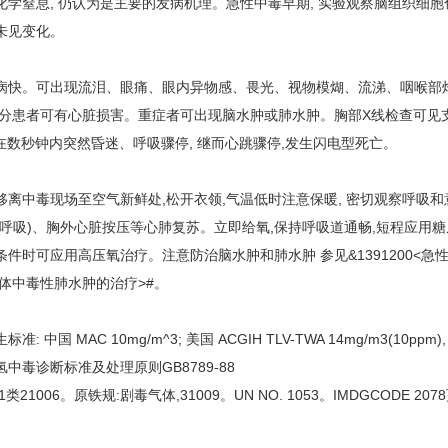
化学窒息, 仍认为是主要的发病机理。急性中毒早期, 实验观察脑组织细胞
未见变化。
病快。可出现流泪、眼痛、眼内异物感、畏光、视物模煳、流涕、咽喉部
部分患者可有心脏损害。重症者可出现脑水肿或肺水肿。胸部X线检查可见支气
可在数秒钟内突然昏迷、呼吸骤停, 继而心跳骤停,发生闪电型死亡。
移离中毒现场至空气新鲜处,松开衣领,气温低时注意保暖, 密切观察呼吸
口呼吸)、胸外心脏按压等心肺复苏。立即给氧,保持呼吸道通畅,短程应用
件时可应用高压氧治疗。注意防治脑水肿和肺水肿 参见&1391200<急性化学
气体中毒性肺水肿的治疗>#。
: 中国 MAC 10mg/m^3; 美国 ACGIH TLV-TWA 14mg/m3(10ppm
中毒诊断标准及处理原则GB8789-88
1类21006。原铁规:剧毒气体,31009。UN NO. 1053。IMDGCODE 207