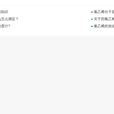
础知识
氯乙烯分子是
氧怎么测定？
关于四氯乙
酸度计?
氯乙烯的加