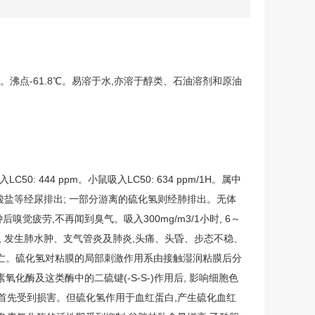
9℃。沸点-61.8℃。易溶于水,亦溶于醇类、石油溶剂和原油
吸入LC50: 444 ppm。小鼠吸入LC50: 634 ppm/1H。属中
酸盐等经尿排出; 一部分游离的硫化氢则经肺排出。无体
后嗅觉疲劳,不再闻到臭气。吸入300mg/m3/1小时, 6～
分钟, 发生肺水肿、支气管炎及肺炎,头痛、头昏、步态不稳、
而死亡。硫化氢对粘膜的局部刺激作用系由接触湿润粘膜后分
酶及这类酶中的二硫键(-S-S-)作用后, 影响细胞色
而首先受到损害。但硫化氢作用于血红蛋白,产生硫化血红