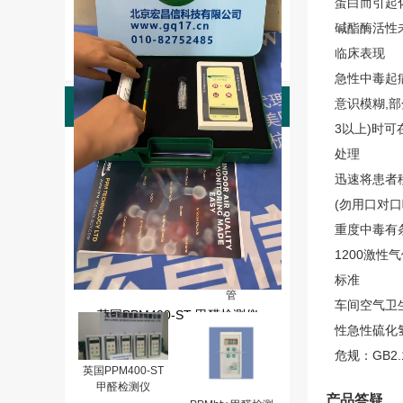
蛋白而引起
碱酯酶活性
临床表现
急性中毒起
意识模糊,
产品图片
3以上)时
PPMhtv-m甲醛检
处理
测仪（0-10PPM,
分辩率：0.01)
迅速将患者
(勿用口对
重度中毒有条
1200激性
英国PPM-HTV甲
醛检测仪玻璃校准
标准
管
车间空气卫生标准
英国PPM400-ST 甲醛检测仪
性急性硫化氢
危规：GB2.
英国PPM400-ST
甲醛检测仪
产品答疑