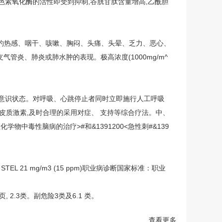
色素氧化酶的活性即受到抑制,谷胱甘肽含量增高,乙酰胆
灼热感、咽干、咳嗽、胸闷、头痛、头晕、乏力、恶心、
管炎、肺炎或肺水肿的表现。极高浓度(1000mg/m^
和意识状态。对呼吸、心跳停止者同时立即施行人工呼吸
糖皮质激素,及时合理的采用对症、 支持等综合疗法。中、
物中毒性脑病的治疗>#和&1391200<急性刺#&139
), STEL 21 mg/m3 (15 ppm)职业病诊断国家标准：职业
8页, 2.3类。副危险3类及6.1 类。
查看更多