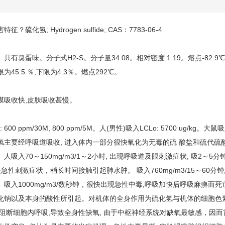
害特征？
硫化氢; Hydrogen sulfide; CAS：7783-06-4
具有臭蛋味。分子式H2-S。分子量34.08。相对密度 1.19。熔点-82.
为45.5 ％,下限为4.3％。燃点292℃。
膜吸收快,皮肤吸收甚慢。
 600 ppm/30M, 800 ppm/5M。人(男性)吸入LCLo: 5700 ug/kg。大鼠
氢
主要经呼吸道吸收, 进入体内一部分很快氧化为无毒的硫 酸盐和硫代硫
人吸入70～150mg/m3/1～2小时, 出现呼吸道及眼刺激症状, 吸2～5分钟
急性刺激症状，稍长时间接触引起肺水肿。 吸入760mg/m3/15～60
。吸入1000mg/m3/数秒钟，很快出现急性中毒,呼吸加快后呼吸麻痹
化钠以及本身的酸性所引起。对机体的全身作用为硫化氢与机体的细胞色素氧化
,阻断细胞内呼吸,导致全身性缺氧, 由于中枢神经系统对缺氧最敏感，因