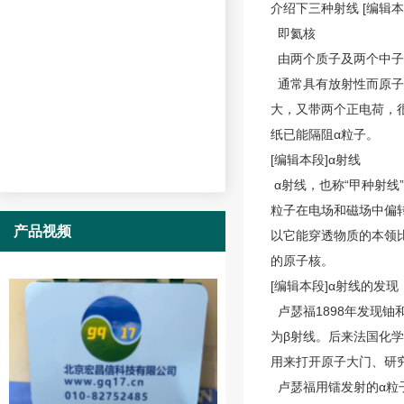
介绍下三种射线
[编辑本
即氦核
由两个质子及两个中子组
通常具有放射性而原子
大，又带两个正电荷，
纸已能隔阻α粒子。
[编辑本段]α射线
α射线
，也称“甲种射线
粒子在电场和磁场中偏
产品视频
以它能穿透物质的本领
的原子核。
[编辑本段]α射线的发现
卢瑟福1898年发现
为β射线。后来法国化
用来打开原子大门、研
卢瑟福用镭发射的α粒子