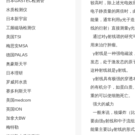
日本GASTEC检测管
较高时，除上述光电效
水质检测仪
电子静质量的两倍时，
日本新宇宙
能量，通常利用γ光子
工频磁场检测仪
线的衍射）直接测量γ
通过对γ射线谱的研究
美国TSI
用来治疗肿瘤。
梅思安MSA
γ射线是一种强电磁波，
德国PALAS
发态，处于激发态的原
奥豪斯天平
这种射线就是γ射线。
日本理研
γ射线具有极强的穿透
罗威邦水质
的有机分子，如蛋白质
赛多利斯天平
重的可以使细胞死亡。
美国medcom
强大的威力
英国ION
一般来说，核爆炸（比
加拿大BW
要由强γ射线和中子流
梅特勒
能量主要以γ射线的形