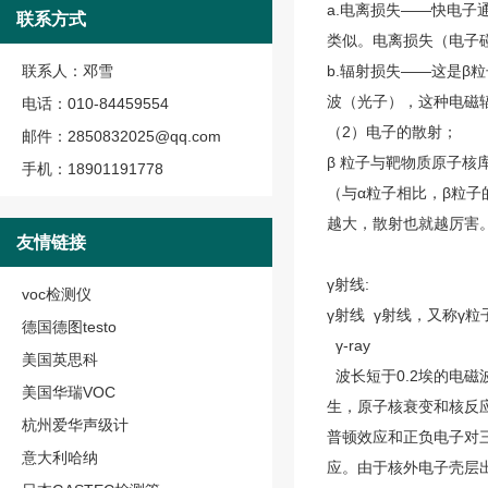
a.电离损失——快电
联系方式
类似。电离损失（电子
联系人：邓雪
b.辐射损失——这是
波（光子），这种电磁
电话：010-84459554
（2）电子的散射；
邮件：2850832025@qq.com
β 粒子与靶物质原子
手机：18901191778
（与α粒子相比，β粒
越大，散射也就越厉害
友情链接
γ射线:
voc检测仪
γ射线
γ射线
，又称
γ粒
德国德图testo
γ-ray
美国英思科
波长短于0.2埃的电磁
美国华瑞VOC
生，原子核衰变和核反应
杭州爱华声级计
普顿效应和正负电子对
意大利哈纳
应。由于核外电子壳层