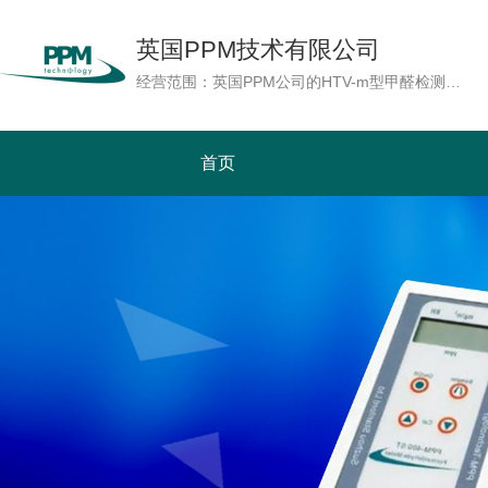
英国PPM技术有限公司
经营范围：英国PPM公司的HTV-m型甲醛检测仪，采用最先进的微电子及传感器技术，具备湿度补偿功能，即使在温湿度较高的极端环境下HTV-m型能够准确地测量甲醛浓度。读数以ppm或mg/m3单位显示。也可以实时测量温度及湿度。PPM公司随机提供用于校准的甲醛校正源，用户可以自行为检测仪作现场校准及周期性校准，增加检测仪的检测精确度。HTV-m型是基本型(HTV)上增加数据内存记忆及实时时钟功能，配合AC适配器使用，可以在线连续地记录7天的检测数据，使HTV-m型成为一台可连续监测及具有数据记录功能的甲醛检测仪。功能远远优胜于市场上其它产品。
首页