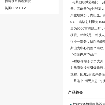
梅特勒水质检测仪
与其他核武器相比，γ
英国PPM HTV
量。高能量的γ射线对人
严重地减少，内出血、头
0％；当辐射剂量为10
量为5000雷姆以上时
极强。γ射线是一种杀
很小一部分，所以杀伤范
斯山为中心的整个南欧
“悄无声息”的杀手
γ射线弹除杀伤力大外
射线弹则没有引爆炸药
觉察。因此γ射线弹是
一旦这个“悄无声息”的
产品答疑
数显水浴恒温振荡器