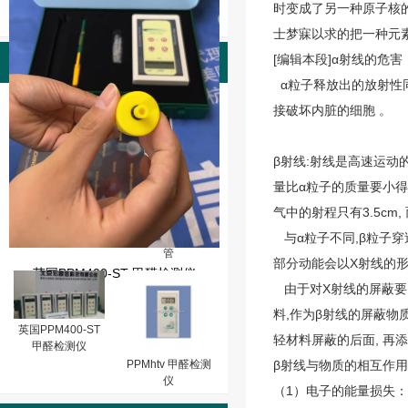
时变成了另一种原子核
士梦寐以求的把一种元
[编辑本段]α射线的危害
产品图片
α粒子释放出的放射性
PPMhtv-m甲醛检
接破坏内脏的细胞 。
测仪（0-10PPM,
分辩率：0.01)
β射线
:射线是高速运动的
量比α粒子的质量要小得多
气中的射程只有3.5cm,
英国PPM-HTV甲
醛检测仪玻璃校准
与
α粒子
不同,β粒子
管
部分动能会以X射线的形
英国PPM400-ST 甲醛检测仪
由于对X射线的屏蔽要比
料,作为β射线的屏蔽物
英国PPM400-ST
轻材料屏蔽的后面, 再
甲醛检测仪
PPMhtv 甲醛检测
β射线与物质的相互作用
仪
（1）电子的能量损失：