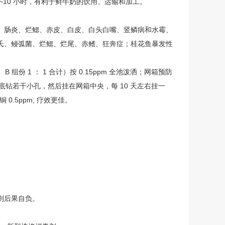
~10 小时，有利于鲜牛奶的饮用、运输和加工。
肠炎、烂鳃、赤皮、白皮、白头白嘴、竖鳞病和水霉、
氏、鳗弧菌、烂鳃、烂尾、赤鳍、狂奔症；桂花鱼暴发性
 1 ： 1 合计）按 0.15ppm 全池泼洒；网箱预防
将桶底钻若干小孔，然后挂在网箱中央，每 10 天左右挂一
0.5ppm, 疗效更佳。
则后果自负。