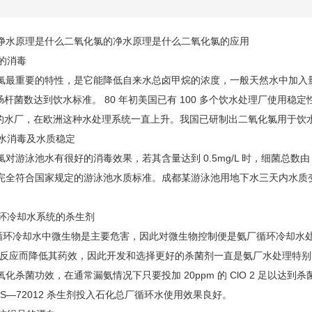
净水原理是什么二氧化氯的净水原理是什么二
氧化氯的应用
水的消毒
氯
最重要的特性，是它能降低自来水总卤甲烷的浓度，一般天然水中加入量为 2.
肠杆菌数达到饮水标准。 80 年初美国已有 100 多个饮水处理厂使用稳定性
似的水厂，在欧洲这种水处理系统一直上升。我国已研制出二氧化氯用于饮
池水消毒及水质稳定
氯
对游泳池水有很好的消毒效果，若其含量达到 0.5mg/L 时，细菌总数由 3.4×10 
完全符合国家规定的游泳池水质标准。成都某游泳池用地下水三天内水质变浑
循环冷却水系统的杀生剂
冷却水中微生物是主要危害，因此对微生物控制便是氨厂循环冷却水处
2 起反应而降低其药效，因此开发和选择更好的杀菌剂一直是氨厂水处理特别
化杀菌功效，在通常漏氨情况下只要投加 20ppm 的 ClO 2 足以达到
2 即 S—72012 杀生剂投入石化总厂循环水使用效果良好。