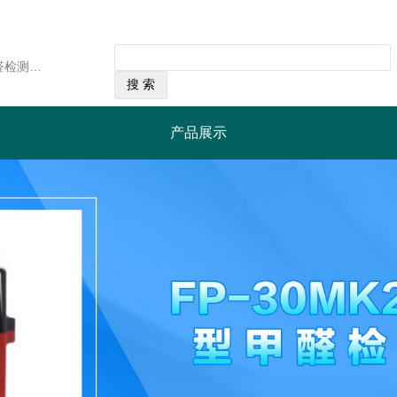
经营范围：英国PPM公司的HTV-m型甲醛检测仪，采用最先进的微电子及传感器技术，具备湿度补偿功能，即使在温湿度较高的极端环境下HTV-m型能够准确地测量甲醛浓度。读数以ppm或mg/m3单位显示。也可以实时测量温度及湿度。PPM公司随机提供用于校准的甲醛校正源，用户可以自行为检测仪作现场校准及周期性校准，增加检测仪的检测精确度。HTV-m型是基本型(HTV)上增加数据内存记忆及实时时钟功能，配合AC适配器使用，可以在线连续地记录7天的检测数据，使HTV-m型成为一台可连续监测及具有数据记录功能的甲醛检测仪。功能远远优胜于市场上其它产品。
产品展示