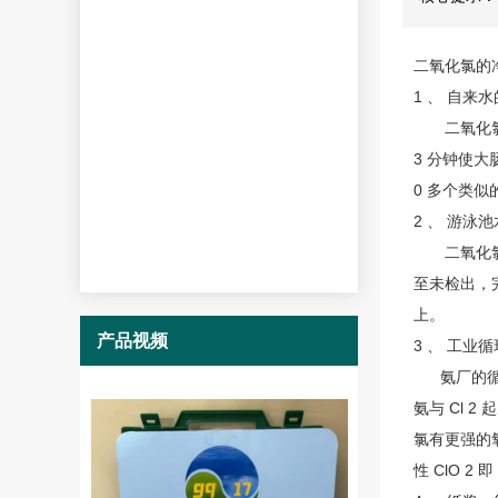
二氧化氯的
1 、 自来
二氧化
3 分钟使大
0 多个类
2 、 游泳
二氧化
至未检出，
上。
产品视频
3 、 工业
氨厂的循环
氨与 Cl 
氯有更强的氧
性 ClO 