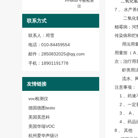
PPMhtv 甲醛检测
二氧化氯
仪
7 、 水产
二氧化氯在
联系方式
鳃霉病；河
联系人：邓雪
传染病和烂
用法用量：鱼
电话：010-84459554
用量按（ A
邮件：2850832025@qq.com
次；治疗用量
手机：18901191778
虾类用法
流水、网箱养
友情链接
注意事项：
1 、药液
voc检测仪
2 、一定
德国德图testo
3 、 A 
美国英思科
4 、药品
美国华瑞VOC
8 、 其他
杭州爱华声级计