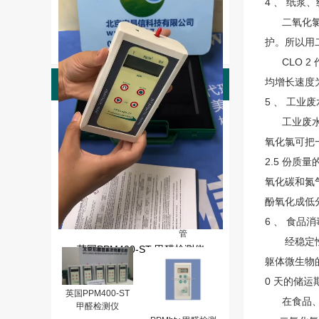
4 、 纸浆
二氧化
护。所以用
CLO 2 
均增长速度为
产品图片
5 、 工业
PPMhtv-m甲醛检
工业废水中
测仪（0-10PPM,
分辩率：0.01)
氧化氯可把
2.5 份质
氧化碳和氮气
酚氧化成低
英国PPM-HTV甲
醛检测仪玻璃校准
6 、 食品
管
经稳定性二氧
英国PPM400-ST 甲醛检测仪
躯体微生物的
0 天的储
英国PPM400-ST
在食品、饮
甲醛检测仪