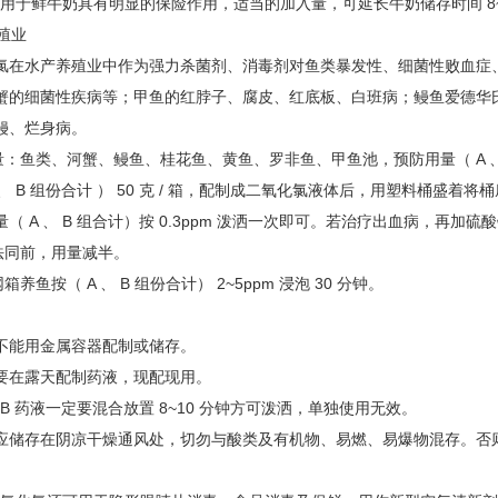
用于鲜牛奶具有明显的保险作用，适当的加入量，可延长牛奶储存时间 8
养殖业
水产养殖业中作为强力杀菌剂、消毒剂对鱼类暴发性、细菌性败血症、
蟹的细菌性疾病等；甲鱼的红脖子、腐皮、红底板、白班病；鳗鱼爱德华
鳗、烂身病。
类、河蟹、鳗鱼、桂花鱼、黄鱼、罗非鱼、甲鱼池，预防用量（ A 、 B 组份
 、 B 组份合计 ） 50 克 / 箱，配制成二氧化氯液体后，用塑料桶盛着
（ A 、 B 组合计）按 0.3ppm 泼洒一次即可。若治疗出血病，再加硫酸铜 
同前，用量减半。
鱼按（ A 、 B 组份合计） 2~5ppm 浸泡 30 分钟。
不能用金属容器配制或储存。
要在露天配制药液，现配现用。
、 B 药液一定要混合放置 8~10 分钟方可泼洒，单独使用无效。
应储存在阴凉干燥通风处，切勿与酸类及有机物、易燃、易爆物混存。否