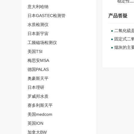
稳定性
二
意大利哈纳
产品答疑
日本GASTEC检测管
水质检测仪
二氧化硫
日本新宇宙
固定式二
工频磁场检测仪
烟灰的主
美国TSI
梅思安MSA
德国PALAS
奥豪斯天平
日本理研
罗威邦水质
赛多利斯天平
美国medcom
英国ION
加拿大BW