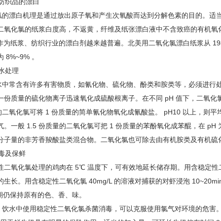
、纺织品的漂白
氯
的漂白机理是通过放出原子氧和产生次氧酸而达到分解色素的目的。适当加
二氧化氯的纸浆白度高，不返黄，纤维及纸张漂白液中不含致癌的有机氧
作为纸浆、纺织行业的漂白剂越来越普遍。北美用二氧化氯漂白纸浆从 1987~19
 8%~9% 。
废水处理
常含有许多有害物质，如氰化物、硫化物、酚类和胺类等，必须进行处理才能排
一份质量的硫化物离子迅速氧化成硫酸根离子。在不同 pH 值下，二氧化
量的二氧化氯可将 1 份质量的简单氰化物氧化成氰酸盐。 pH10 以上，则平
。一般 1.5 份质量的二氧化氯可把 1 份质量的苯酚氧化成苯醌，在 pH 为
分子量的非芳香羧酸盐类混合物。二氧化氯也可除去由有机胺类及有机硫
消毒及保鲜
化氯处理的鸡肉在 5℃ 温度下，可有效地延长储存期。用含稳定性二氧化氯 
生长。用含稳定性二氧化氯 40mg/L 的溶液对捕获的对虾浸泡 10~20min
运期仍保持原有的色、香、味。
水中使用稳定性二氧化氯杀菌消毒，可以克服使用氯气对环境的危害