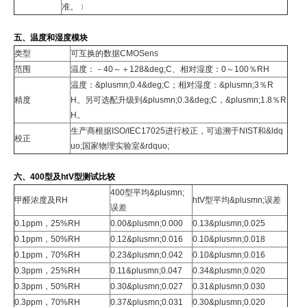
准。﹞
五、温度和湿度模块
类型
可互换的数据CMOSens
范围
温度：－40～＋128&deg;C、相对湿度：0～100％RH
温度：&plusmn;0.4&deg;C；相对湿度：&plusmn;3％R
精度
H。另可选配升级到&plusmn;0.3&deg;C，&plusmn;1.8％R
H。
生产商根据ISO/IEC17025进行校正，可追溯于NIST和&ldq
校正
uo;国家物理实验室&rdquo;
六、400型及htV型测试比较
400型平均&plusmn;
甲醛浓度及RH
htV型平均&plusmn;误差
误差
0.1ppm，25%RH
0.00&plusmn;0.000
0.13&plusmn;0.025
0.1ppm，50%RH
0.12&plusmn;0.016
0.10&plusmn;0.018
0.1ppm，70%RH
0.23&plusmn;0.042
0.10&plusmn;0.016
0.3ppm，25%RH
0.11&plusmn;0.047
0.34&plusmn;0.020
0.3ppm，50%RH
0.30&plusmn;0.027
0.31&plusmn;0.030
0.3ppm，70%RH
0.37&plusmn;0.031
0.30&plusmn;0.020