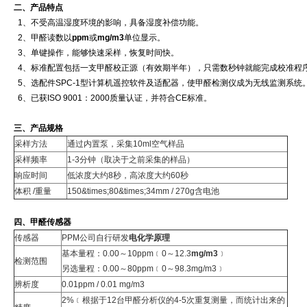
二、产品特点
1、不受高温湿度环境的影响，具备湿度补偿功能。
2、甲醛读数以
ppm
或
mg/m3
单位显示。
3、单键操作，能够快速采样，恢复时间快。
4、标准配置包括一支甲醛校正源（有效期半年），只需数秒钟就能完成校准程序
5、选配件SPC-1型计算机遥控软件及适配器，使甲醛检测仪成为无线监测系统
6、已获ISO 9001：2000质量认证，并符合CE标准。
三、产品规格
采样方法
通过内置泵，采集10ml空气样品
采样频率
1-3分钟（取决于之前采集的样品）
响应时间
低浓度大约8秒，高浓度大约60秒
体积 /重量
150&times;80&times;34mm / 270g含电池
四、甲醛传感器
传感器
PPM公司自行研发
电化学原理
基本量程：0.00～10ppm﹝0～12.3
mg/m3
﹞
检测范围
另选量程：0.00～80ppm﹝0～98.3mg/m3﹞
辨析度
0.01ppm / 0.01 mg/m3
2%﹝根据于12台
甲醛分析仪
的4-5次重复测量，而统计出来的