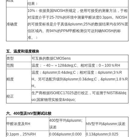
精度
结果﹞
10%﹝依据美国NIOSH所规定，使用可接受的测量方法，于相
对湿度介乎于25-70%的环境中测量甲醛浓度0.3ppm。NIOSH
准确度
的可接受标准是介乎真值&plusmn;25%的数据结果均在95%置
信区域内。而94%的PPM甲醛检测仪可达到确NIOSH的标
准。﹞
五、温度和湿度模块
类型
可互换的数据CMOSens
范围
温度：－40～＋128&deg;C、相对湿度：0～100％RH
温度：&plusmn;0.4&deg;C；相对湿度：&plusmn;3％R
精度
H。另可选配升级到&plusmn;0.3&deg;C，&plusmn;1.8％R
H。
生产商根据ISO/IEC17025进行校正，可追溯于NIST和&ldq
校正
uo;国家物理实验室&rdquo;
六、400型及htV型测试比较
400型平均&plusmn;
甲醛浓度及RH
htV型平均&plusmn;误差
误差
0.1ppm，25%RH
0.00&plusmn;0.000
0.13&plusmn;0.025