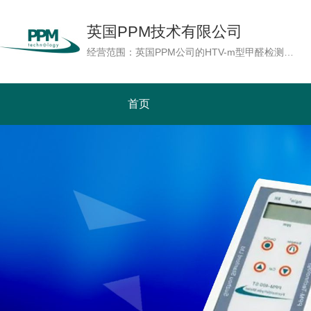
英国PPM技术有限公司
经营范围：英国PPM公司的HTV-m型甲醛检测仪，采用最先进的微电子及传感器技术，具备湿度补偿功能，即使在温湿度较高的极端环境下HTV-m型能够准确地测量甲醛浓度。读数以ppm或mg/m3单位显示。也可以实时测量温度及湿度。PPM公司随机提供用于校准的甲醛校正源，用户可以自行为检测仪作现场校准及周期性校准，增加检测仪的检测精确度。HTV-m型是基本型(HTV)上增加数据内存记忆及实时时钟功能，配合AC适配器使用，可以在线连续地记录7天的检测数据，使HTV-m型成为一台可连续监测及具有数据记录功能的甲醛检测仪。功能远远优胜于市场上其它产品。
首页