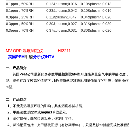
0.1ppm，50%RH
0.12&plusmn;0.016
0.10&plusmn;0.018
0.1ppm，70%RH
0.23&plusmn;0.042
0.10&plusmn;0.016
0.3ppm，25%RH
0.11&plusmn;0.047
0.34&plusmn;0.020
0.3ppm，50%RH
0.30&plusmn;0.027
0.31&plusmn;0.030
0.3ppm，70%RH
0.37&plusmn;0.031
0.30&plusmn;0.020
MV ORP 温度测定仪
HI2211
英国PPM
甲醛
分析仪/HTV
一、产品简介
英国PPM公司最新的多参数
甲醛检测仪
htV型可直接测量空气中的甲醛浓度，
能。即使在湿度较高的情况下，htV型依然能准确地测量低浓度的甲醛，仪器操作方
m型。
二、产品特点
1、不受高温湿度环境的影响，具备湿度补偿功能。
2、甲醛读数以
ppm
或
mg/m3
单位显示。
3、单键操作，能够快速采样，恢复时间快。
4、标准配置包括一支甲醛校正源（有效期半年），只需数秒钟就能完成校准程序