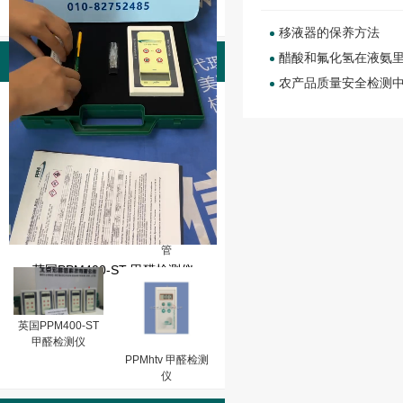
移液器的保养方法
醋酸和氟化氢在液氨
产品图片
农产品质量安全检测
PPMhtv-m甲醛检
测仪（0-10PPM,
分辩率：0.01)
英国PPM-HTV甲
醛检测仪玻璃校准
管
英国PPM400-ST 甲醛检测仪
英国PPM400-ST
甲醛检测仪
PPMhtv 甲醛检测
仪