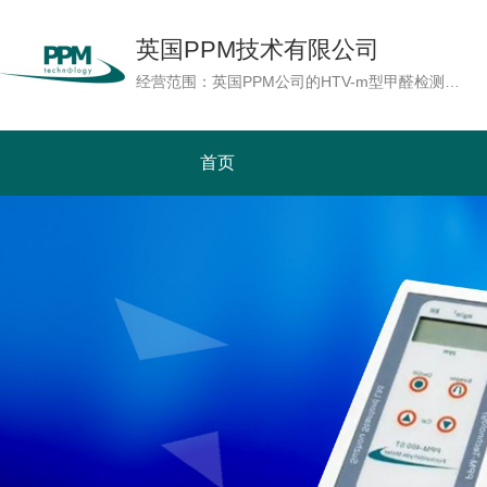
英国PPM技术有限公司
经营范围：英国PPM公司的HTV-m型甲醛检测仪，采用最先进的微电子及传感器技术，具备湿度补偿功能，即使在温湿度较高的极端环境下HTV-m型能够准确地测量甲醛浓度。读数以ppm或mg/m3单位显示。也可以实时测量温度及湿度。PPM公司随机提供用于校准的甲醛校正源，用户可以自行为检测仪作现场校准及周期性校准，增加检测仪的检测精确度。HTV-m型是基本型(HTV)上增加数据内存记忆及实时时钟功能，配合AC适配器使用，可以在线连续地记录7天的检测数据，使HTV-m型成为一台可连续监测及具有数据记录功能的甲醛检测仪。功能远远优胜于市场上其它产品。
首页